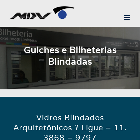
Ir
para
o
conteúdo
Guiches e Bilheterias
Blindadas
Vidros Blindados
Arquitetônicos ? Ligue – 11.
3868 – 9797